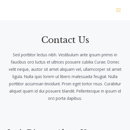
Skip
to
Main
content
Men
Contact Us​
Sed porttitor lectus nibh. Vestibulum ante ipsum primis in
faucibus orci luctus et ultrices posuere cubilia Curae; Donec
velit neque, auctor sit amet aliquam vel, ullamcorper sit amet
ligula. Nulla quis lorem ut libero malesuada feugiat. Nulla
porttitor accumsan tincidunt. Proin eget tortor risus. Curabitur
aliquet quam id dui posuere blandit. Pellentesque in ipsum id
orci porta dapibus.